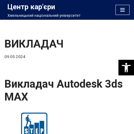
Центр кар'єри
Хмельницький національний університет
Перейти
до
вмісту
ВИКЛАДАЧ
09.05.2024
Відкри
Викладач Autodesk 3ds
MAX