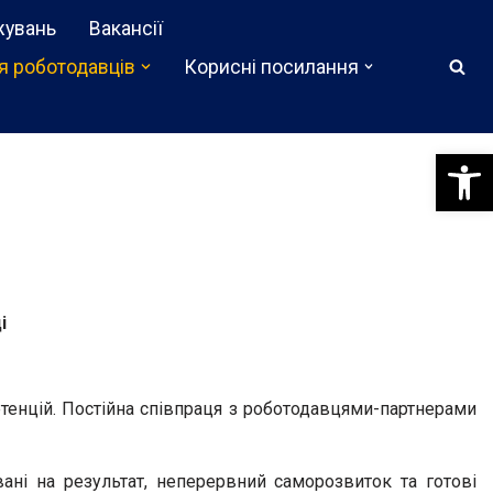
жувань
Вакансії
я роботодавців
Корисні посилання
Відкри
і
етенцій. Постійна співпраця з роботодавцями-партнерами
ані на результат, неперервний саморозвиток та готові