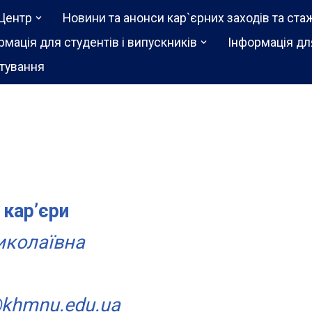
Центр
Новини та анонси кар`єрних заходів та ста
рмація для студентів і випускників
Інформація дл
тування
 кар’єри
иколаївна
@khmnu.edu.ua