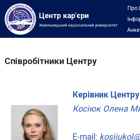
Про 
Центр кар'єри
Перейти
Інфо
Хмельницький національний університет
до
Анке
вмісту
Співробітники Центру
Керівник Центру
Косіюк Олена М
E-mail:
kosiiukol