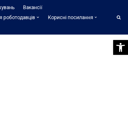
жувань
Вакансії
я роботодавців
Корисні посилання
Відкри