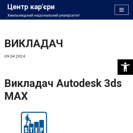
Центр кар'єри
Хмельницький національний університет
Перейти
до
вмісту
ВИКЛАДАЧ
09.04.2024
Відкри
Викладач Autodesk 3ds
MAX