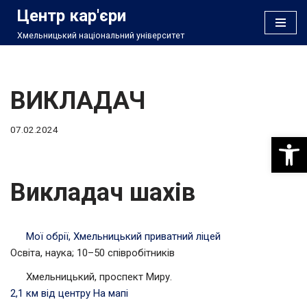
Центр кар'єри
Хмельницький національний університет
Перейти
до
вмісту
ВИКЛАДАЧ
07.02.2024
Відкри
Викладач шахів
Мої обрії, Хмельницький приватний ліцей
Освіта, наука; 10–50 співробітників
Хмельницький, проспект Миру.
2,1 км від центру
На мапі