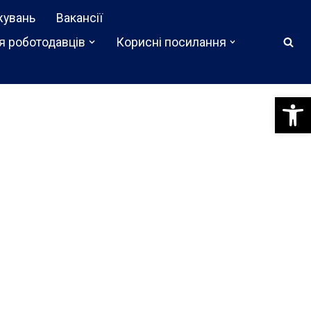
жувань
Вакансії
я роботодавців
Корисні посилання
Відкри