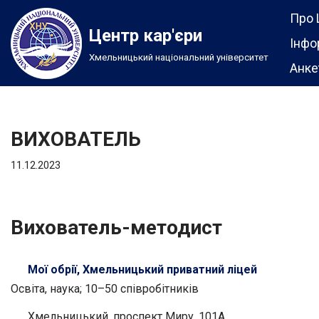
Про 
Центр кар'єри
Перейти
Інфо
Хмельницький національний університет
до
Анке
вмісту
ВИХОВАТЕЛЬ
11.12.2023
Вихователь-методист
Мої обрії, Хмельницький приватний ліцей
Освіта, наука; 10–50 співробітників
Хмельницький, проспект Миру, 101А.