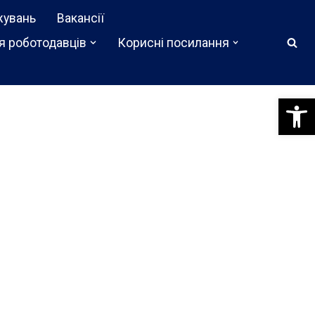
жувань
Вакансії
я роботодавців
Корисні посилання
Відкри