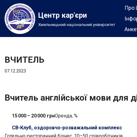
Про 
Центр кар'єри
Перейти
Інфо
Хмельницький національний університет
до
Анке
вмісту
ВЧИТЕЛЬ
07.12.2023
Вчитель англійської мови для д
15 000 – 20 000 грн
Оренда, %
СВ-Клуб, оздоровчо-розважальний комплекс
Готельно-ресторанний бізнес; 10–50 співробітників