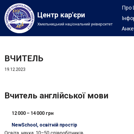
Про 
Центр кар'єри
Перейти
Інфо
Хмельницький національний університет
до
Анке
вмісту
ВЧИТЕЛЬ
19.12.2023
Вчитель англійської мови
12 000 – 14 000 грн
NewSchool, освітній простір
Освіта, наука; 10–50 співробітників