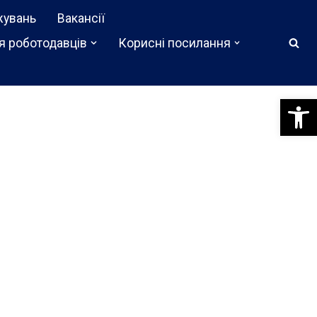
жувань
Вакансії
я роботодавців
Корисні посилання
Відкри