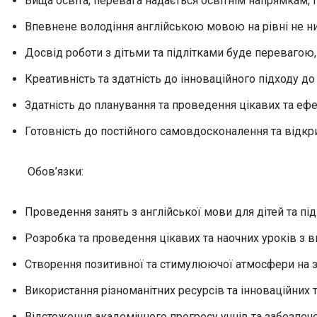
Вища освіта, перевага надається освітнім напрямкам,
Впевнене володіння англійською мовою на рівні не н
Досвід роботи з дітьми та підлітками буде перевагою,
Креативність та здатність до інноваційного підходу до
Здатність до планування та проведення цікавих та ефе
Готовність до постійного самовдосконалення та відкрит
Обов’язки:
Проведення занять з англійської мови для дітей та підл
Розробка та проведення цікавих та наочних уроків з 
Створення позитивної та стимулюючої атмосфери на з
Використання різноманітних ресурсів та інноваційних 
Відстеження академічного прогресу учнів та забезпече