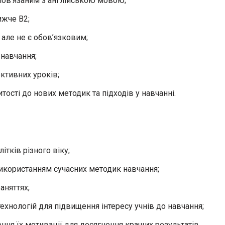
 пов’язаним з англійською мовою;
ижче B2;
 але не є обов’язковим;
 навчання;
ктивних уроків;
ості до нових методик та підходів у навчанні.
ітків різного віку;
використанням сучасних методик навчання;
аняттях;
технологій для підвищення інтересу учнів до навчання;
ння їх мотивації для досягнення кращих результатів.