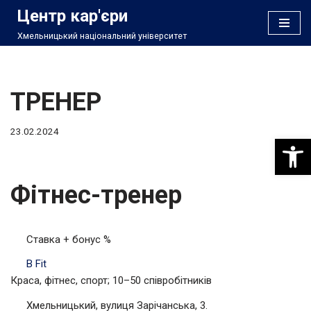
Центр кар'єри
Хмельницький національний університет
Перейти
до
вмісту
ТРЕНЕР
23.02.2024
Відкри
Фітнес-тренер
Ставка + бонус %
B Fit
Краса, фітнес, спорт; 10–50 співробітників
Хмельницький, вулиця Зарічанська, 3.