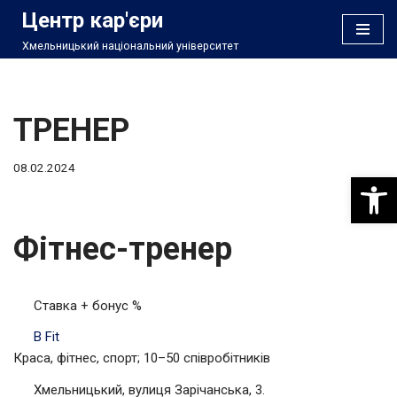
Центр кар'єри
Хмельницький національний університет
Перейти
до
вмісту
ТРЕНЕР
08.02.2024
Відкри
Фітнес-тренер
Ставка + бонус %
B Fit
Краса, фітнес, спорт; 10–50 співробітників
Хмельницький, вулиця Зарічанська, 3.