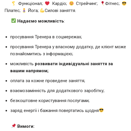
Функціонал;
Кардіо;
Стрейчинг;
Фітнес;
Пілатес;
Йога;
Силові заняття.
Надаємо можливість
:
просування Тренера в соцмережах;
просування Тренера у власному додатку, де клієнт може
познайомитись з інформацією;
можливість
розвивати індивідуальні заняття за
вашим напрямом;
оплата за кожне проведене заняття;
взаємозамінність для додаткового заробітку;
безкоштовне користування послугами;
заряд енергії і бажання повертатись щодня
Вимоги: