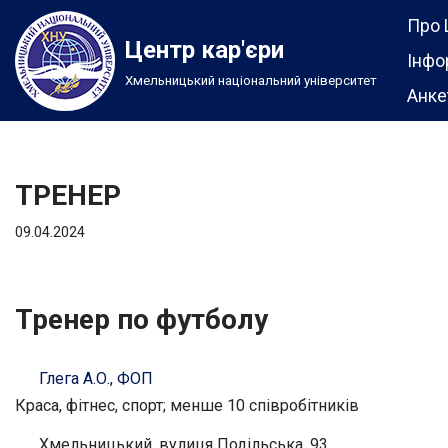
Про 
Центр кар'єри
Перейти
Інфо
Хмельницький національний університет
до
Анке
вмісту
ТРЕНЕР
09.04.2024
Тренер по футболу
Глега А.О., ФОП
Краса, фітнес, спорт; менше 10 співробітників
Хмельницький, вулиця Подільська, 93.