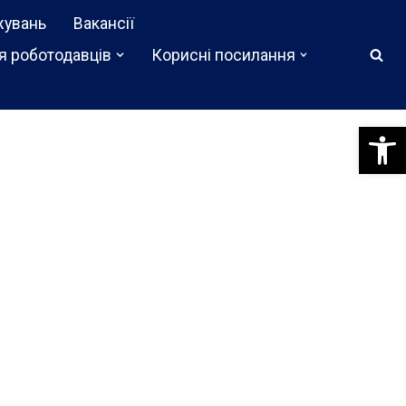
жувань
Вакансії
я роботодавців
Корисні посилання
Відкри