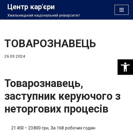
Центр кар'єри
Хмельницький національний університет
Перейти
до
вмісту
ТОВАРОЗНАВЕЦЬ
26.03.2024
Відкри
Товарознавець,
заступник керуючого з
неторгових процесів
21 450 – 23 800 грн, За 168 робочих годин