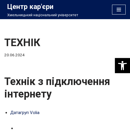
Центр кар'єри
Хмельницький національний університет
Перейти
до
вмісту
ТЕХНІК
20.06.2024
Відкри
Технік з підключення
інтернету
Датагруп Volia