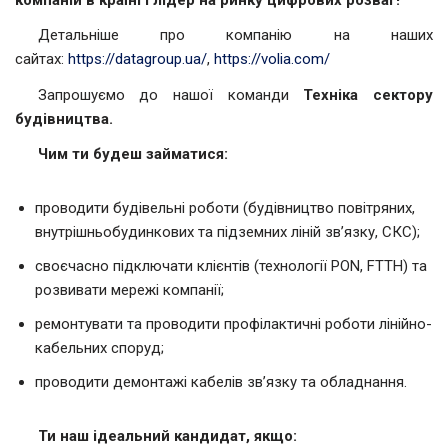
компаній в країні і лідер на ринку цифрових розваг!
Детальніше про компанію на наших
сайтах:
https://datagroup.ua/
,
https://volia.com/
Запрошуємо до нашої команди
Техніка сектору
будівництва.
Чим ти будеш займатися:
проводити будівельні роботи (будівництво повітряних,
внутрішньобудинкових та підземних ліній зв’язку, СКС);
своєчасно підключати клієнтів (технології PON, FTTH) та
розвивати мережі компанії;
ремонтувати та проводити профілактичні роботи лінійно-
кабельних споруд;
проводити демонтажі кабелів зв’язку та обладнання.
Ти наш ідеальний кандидат, якщо: