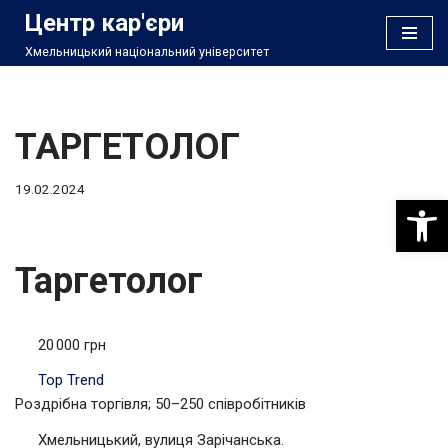
Центр кар'єри
Хмельницький національний університет
Перейти
до
вмісту
ТАРГЕТОЛОГ
19.02.2024
Відкри
Таргетолог
20 000 грн
Top Trend
Роздрібна торгівля; 50–250 співробітників
Хмельницький, вулиця Зарічанська.