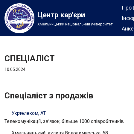
Про 
Центр кар'єри
Перейти
Інфо
Хмельницький національний університет
до
Анке
вмісту
СПЕЦІАЛІСТ
10.05.2024
Спеціаліст з продажів
Укртелеком, АТ
Телекомунікації, зв’язок; більше 1000 співробітників
Хмельницький, вулиця Володимирська, 68.