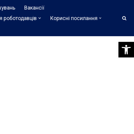
жувань
Вакансії
я роботодавців
Корисні посилання
Відкри