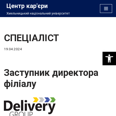
Центр кар'єри
Хмельницький національний університет
Перейти
до
вмісту
СПЕЦІАЛІСТ
19.04.2024
Відкри
Заступник директора
філіалу