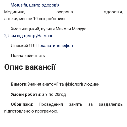
Motus.fit, центр здоров’я
Медицина, охорона здоров’я,
аптеки; менше 10 співробітників
Хмельницький, вулиця Миколи Мазура.
2,2 км від центру
На мапі
Ліпський Я.Л.
Показати телефон
Повна зайнятість.
Опис вакансії
Вимоги
:Знання анатомії та фізіології людини.
Умови роботи
: з 9 по 20год
Обов’язки
: Проведення занять за заздалегідь
підготовленою програмою.