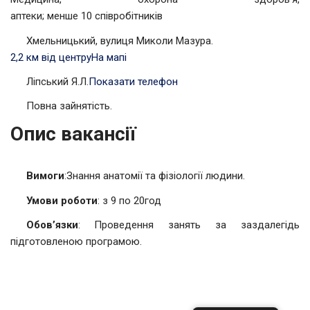
аптеки; менше 10 співробітників
Хмельницький, вулиця Миколи Мазура.
2,2 км від центру
На мапі
Ліпський Я.Л.
Показати телефон
Повна зайнятість.
Опис вакансії
Вимоги
:Знання анатомії та фізіології людини.
Умови роботи
: з 9 по 20год
Обов’язки
: Проведення занять за заздалегідь
підготовленою програмою.