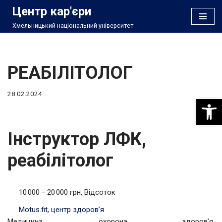
Центр кар'єри
Хмельницький національний університет
Перейти
до
вмісту
РЕАБІЛІТОЛОГ
28.02.2024
Відкри
Інструктор ЛФК,
реабілітолог
10 000 – 20 000 грн, Відсоток
Motus.fit, центр здоров’я
Медицина, охорона здоров’я,