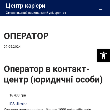
Центр кар'єри
Хмельницький національний університет
Перейти
до
вмісту
ОПЕРАТОР
07.05.2024
Відкри
Оператор в контакт-
центр (юридичні особи)
16 400 грн
IDS Ukraine
Харчова промисловість; більше 1000 співробітників