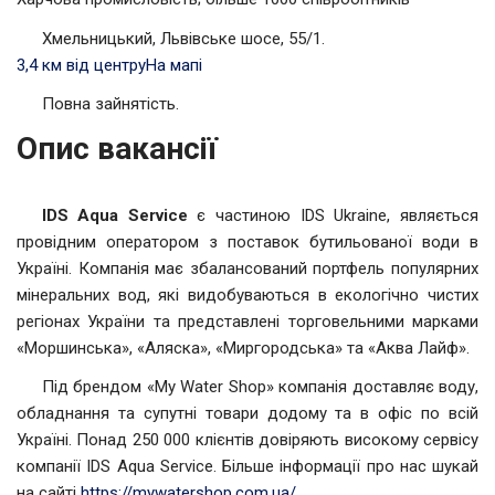
Хмельницький, Львівське шосе, 55/1.
3,4 км від центру
На мапі
Повна зайнятість.
Опис вакансії
IDS
Aqua Service
є частиною IDS Ukraine, являється
провідним оператором з поставок бутильованої води в
Україні. Компанія має збалансований портфель популярних
мінеральних вод, які видобуваються в екологічно чистих
регіонах України та представлені торговельними марками
«Моршинська», «Аляска», «Миргородська» та «Аква Лайф».
Під брендом «My Water Shop» компанія доставляє воду,
обладнання та супутні товари додому та в офіс по всій
Україні. Понад 250 000 клієнтів довіряють високому сервісу
компанії IDS Aqua Service. Більше інформації про нас шукай
на сайті
https://mywatershop.com.ua/