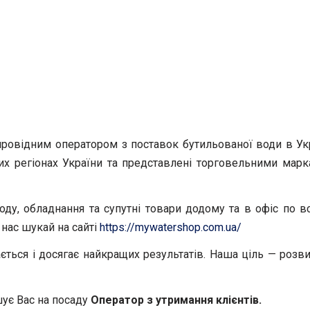
 провідним оператором з поставок бутильованої води в Ук
тих регіонах України та представлені торговельними мар
ду, обладнання та супутні товари додому та в офіс по вс
 нас шукай на сайті
https://mywatershop.com.ua/
ється і досягає найкращих результатів. Наша ціль — роз
шує Вас на посаду
Оператор з утримання клієнтів.