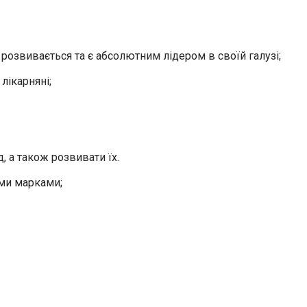
о розвивається та є абсолютним лідером в своїй галузі;
лікарняні;
, а також розвивати їх.
ими марками;