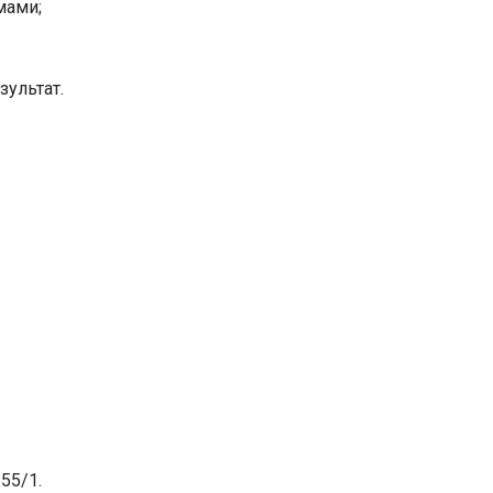
мами;
зультат.
55/1.