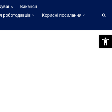
жувань
Вакансії
я роботодавців
Корисні посилання
Відкри