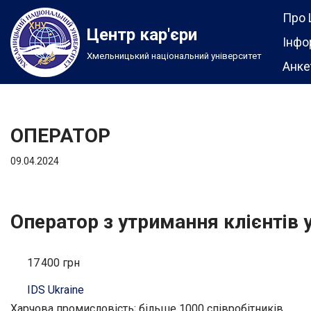
Про 
Центр кар'єри
Перейти
Інфо
Хмельницький національний університет
до
Анке
вмісту
ОПЕРАТОР
09.04.2024
Оператор з утримання клієнтів 
17 400 грн
IDS Ukraine
Харчова промисловість; більше 1000 співробітників