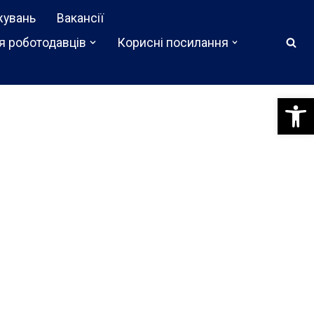
жувань
Вакансії
я роботодавців
Корисні посилання
Відкри