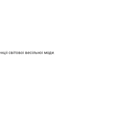
ціі світовоі весільноі моди.