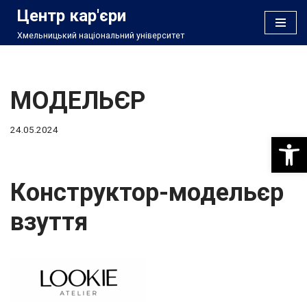
Центр кар'єри
Хмельницький національний університет
Перейти
до
вмісту
МОДЕЛЬЄР
24.05.2024
Відкри
Конструктор-модельєр
взуття