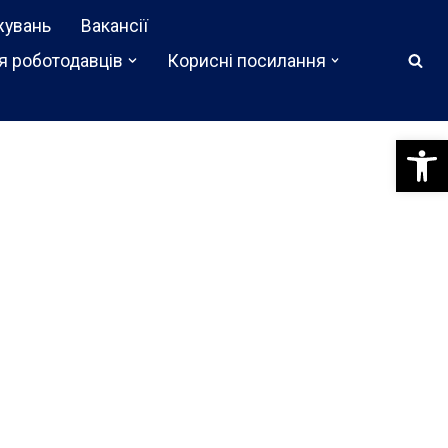
жувань
Вакансії
я роботодавців
Корисні посилання
Відкри