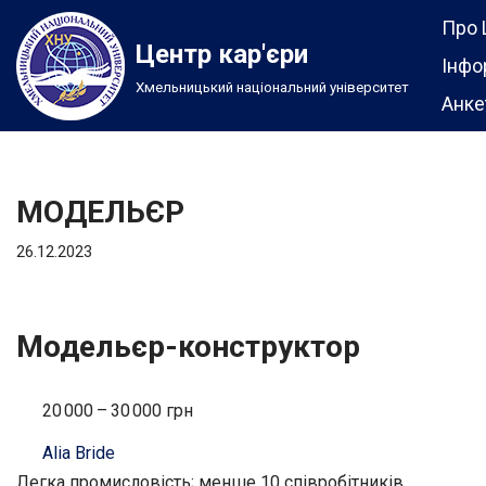
Про 
Центр кар'єри
Перейти
Інфо
Хмельницький національний університет
до
Анке
вмісту
МОДЕЛЬЄР
26.12.2023
Модельєр-конструктор
20 000 – 30 000 грн
Alia Bride
Легка промисловість; менше 10 співробітників