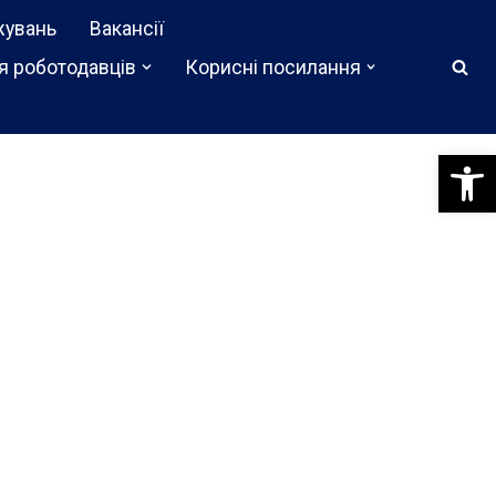
жувань
Вакансії
я роботодавців
Корисні посилання
Відкри