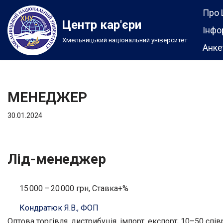
Про 
Центр кар'єри
Перейти
Інфо
Хмельницький національний університет
до
Анке
вмісту
МЕНЕДЖЕР
30.01.2024
Лід-менеджер
15 000 – 20 000 грн, Ставка+%
Кондратюк Я.В., ФОП
Оптова торгівля, дистрибуція, імпорт, експорт; 10–50 спів