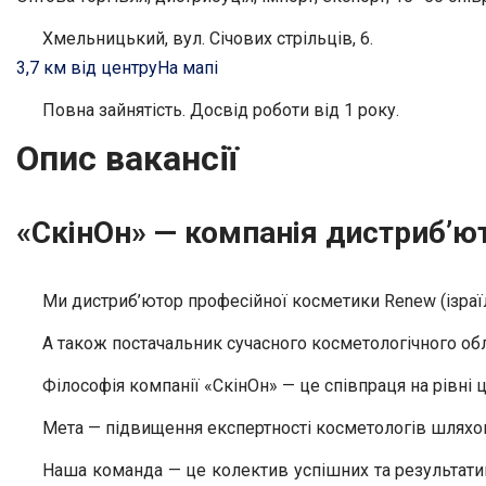
Хмельницький, вул. Січових стрільців, 6.
3,7 км від центру
На мапі
Повна зайнятість. Досвід роботи від 1 року.
Опис вакансії
«СкінОн» — компанія дистриб’ю
Ми дистриб’ютор професійної косметики Renew (ізраї
А також постачальник сучасного косметологічного обл
Філософія компанії «СкінОн» — це співпраця на рівні ц
Мета — підвищення експертності косметологів шляхо
Наша команда — це колектив успішних та результативн