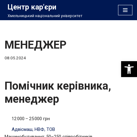
Центр кар'єри
Хмельницький національний університет
Перейти
до
вмісту
МЕНЕДЖЕР
08.05.2024
Відкри
Помічник керівника,
менеджер
12 000 – 25 000 грн
Адвісмаш, НВФ, ТОВ
Машинобудування; 50–250 співробітників