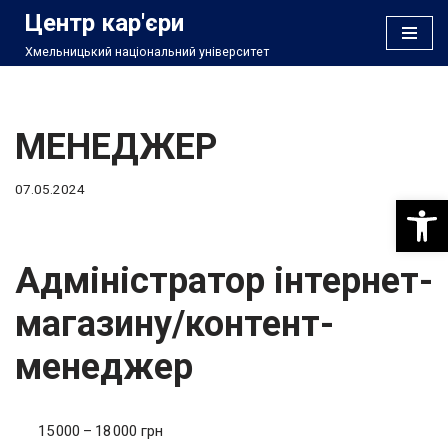
Центр кар'єри
Хмельницький національний університет
Перейти
до
вмісту
МЕНЕДЖЕР
07.05.2024
Відкри
Адміністратор інтернет-
магазину/контент-
менеджер
15 000 – 18 000 грн