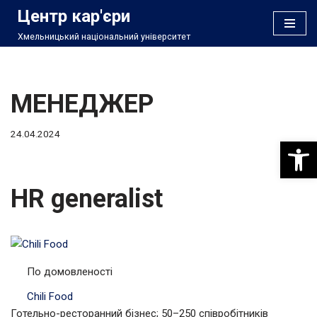
Центр кар'єри
Хмельницький національний університет
Перейти
до
вмісту
МЕНЕДЖЕР
24.04.2024
Відкри
HR generalist
По домовленості
Chili Food
Готельно-ресторанний бізнес; 50–250 співробітників