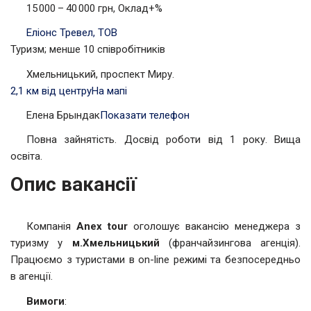
15 000 – 40 000 грн, Оклад+%
Еліонс Тревел, ТОВ
Туризм; менше 10 співробітників
Хмельницький, проспект Миру.
2,1 км від центру
На мапі
Елена Брындак
Показати телефон
Повна зайнятість. Досвід роботи від 1 року. Вища
освіта.
Опис вакансії
Компанія
Anex tour
оголошує вакансію менеджера з
туризму у
м.Хмельницький
(франчайзингова агенція).
Працюємо з туристами в on-line режимі та безпосередньо
в агенції.
Вимоги
: