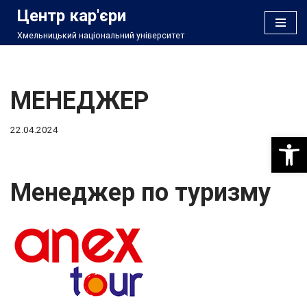
Центр кар'єри
Хмельницький національний університет
Перейти
до
вмісту
МЕНЕДЖЕР
22.04.2024
Відкри
Менеджер по туризму