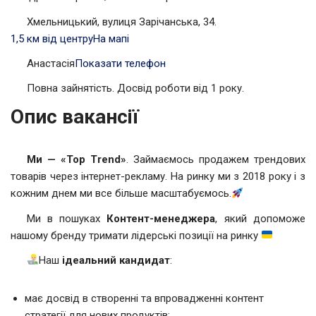
Хмельницький, вулиця Зарічанська, 34.
1,5 км від центру
На мапі
Анастасія
Показати телефон
Повна зайнятість. Досвід роботи від 1 року.
Опис вакансії
Ми — «Top Trend»
. Займаємось продажем трендових
товарів через інтернет-рекламу. На ринку ми з 2018 року і з
кожним днем ми все більше масштабуємось.
Ми в пошуках
Контент-менеджера
, який допоможе
нашому бренду тримати лідерські позиції на ринку
Наш
ідеальний кандидат
:
має досвід в створенні та впровадженні контент
стратегії для нових продуктів;