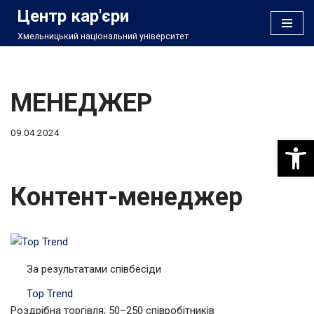
Центр кар'єри
Хмельницький національний університет
Перейти
до
вмісту
МЕНЕДЖЕР
09.04.2024
Відкри
Контент-менеджер
За результатами співбесіди
Top Trend
Роздрібна торгівля; 50–250 співробітників