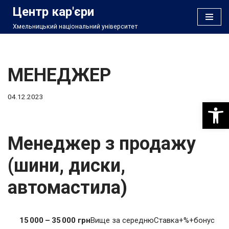
Центр кар'єри
Хмельницький національний університет
Перейти
до
вмісту
МЕНЕДЖЕР
04.12.2023
Відкри
Менеджер з продажу
(шини, диски,
автомастила)
15 000 – 35 000 грн
Вище за середнюСтавка+%+бонус