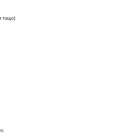
я тощо)
ті