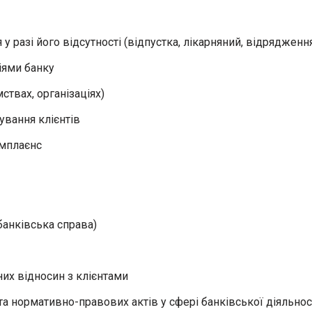
у разі його відсутності (відпустка, лікарняний, відрядженн
іями банку
ствах, організаціях)
ування клієнтів
омплаєнс
банківська справа)
их відносин з клієнтами
та нормативно-правових актів у сфері банківської діяльнос