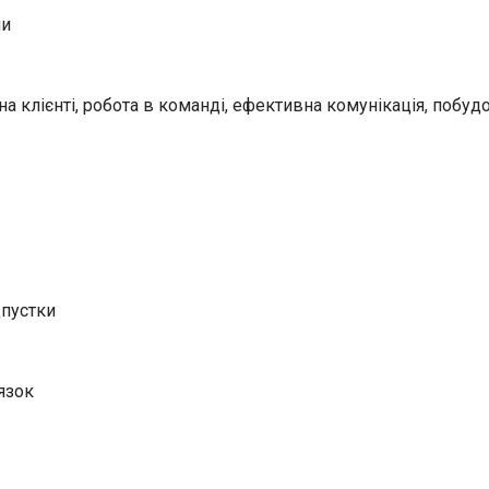
ми
 на клієнті, робота в команді, ефективна комунікація, побу
дпустки
язок