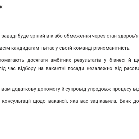
ок
 заваді буде зрілий вік або обмеження через стан здоров’я
сім кандидатам і вітає у своїй команді різноманітність.
опомагають досягати амбітних результатів у бізнесі й 
д час відбору на вакантні посади незалежно від расової ч
мо вам додаткову допомогу й супровід упродовж процесу ві
ї консультації щодо вакансії, яка вас зацікавила. Банк