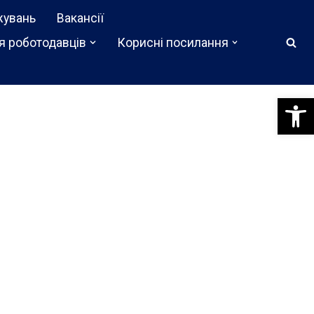
жувань
Вакансії
я роботодавців
Корисні посилання
Відкри