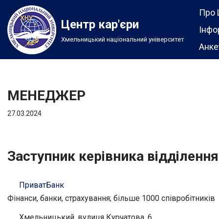
Про 
Центр кар'єри
Перейти
Інфо
Хмельницький національний університет
до
Анке
вмісту
МЕНЕДЖЕР
27.03.2024
Заступник керівника відділення
ПриватБанк
Фінанси, банки, страхування; більше 1000 співробітників
Хмельницький, вулиця Курчатова, 6.