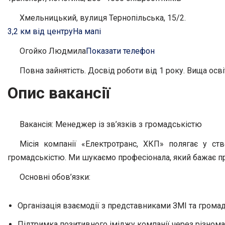
Хмельницький, вулиця Тернопільська, 15/2.
3,2 км від центру
На мапі
Огойко Людмила
Показати телефон
Повна зайнятість. Досвід роботи від 1 року. Вища осві
Опис вакансії
Вакансія: Менеджер із зв’язків з громадськістю
Місія компанії «Електротранс, ХКП» полягає у с
громадськістю. Ми шукаємо професіонала, який бажає пр
Основні обов’язки:
Організація взаємодії з представниками ЗМІ та грома
Підтримка позитивного іміджу компанії через різноман