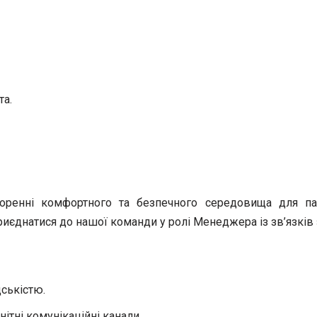
та.
творенні комфортного та безпечного середовища для па
иєднатися до нашої команди у ролі Менеджера із зв’язків 
дськістю.
ітні комунікаційні канали.