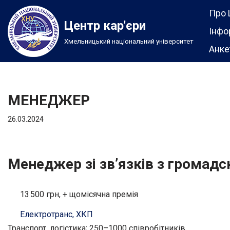
Про 
Центр кар'єри
Перейти
Інфо
Хмельницький національний університет
до
Анке
вмісту
МЕНЕДЖЕР
26.03.2024
Менеджер зі зв’язків з громадс
13 500 грн, + щомісячна премія
Електротранс, ХКП
Транспорт, логістика; 250–1000 співробітників