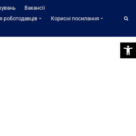
жувань
Вакансії
я роботодавців
Корисні посилання
Відкри