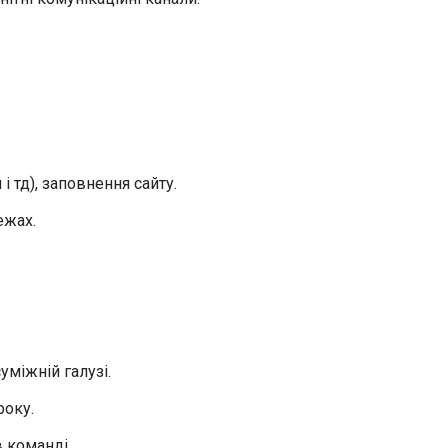
і тд), заповнення сайту.
ежах.
уміжній галузі.
року.
 команді.