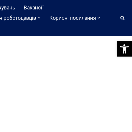
жувань
Вакансії
я роботодавців
Корисні посилання
Відкри