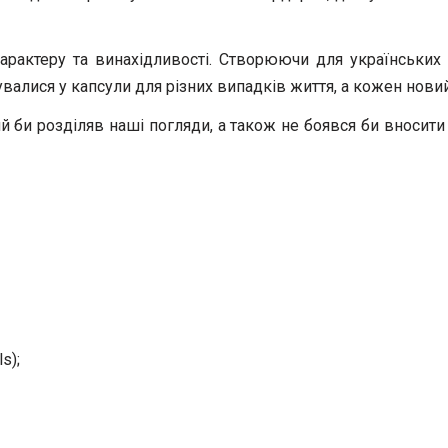
арактеру та винахідливості. Створюючи для українських
валися у капсули для різних випадків життя, а кожен нов
ий би розділяв наші погляди, а також не боявся би вносити
s);