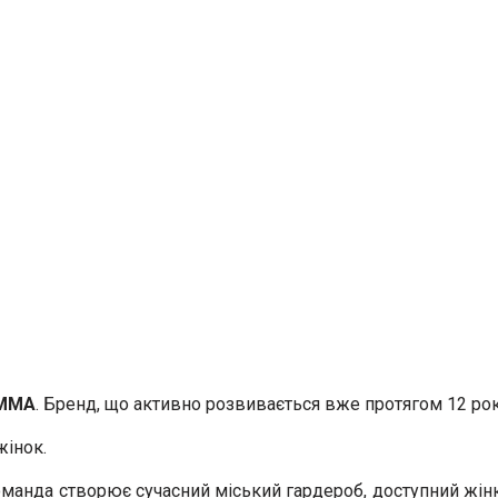
MMA
. Бренд, що активно розвивається вже протягом 12 рокі
жінок.
анда створює сучасний міський гардероб, доступний жінкам