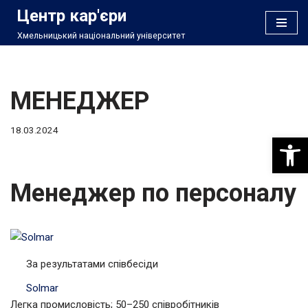
Центр кар'єри
Хмельницький національний університет
Перейти
до
вмісту
МЕНЕДЖЕР
18.03.2024
Відкри
Менеджер по персоналу
За результатами співбесіди
Solmar
Легка промисловість; 50–250 співробітників