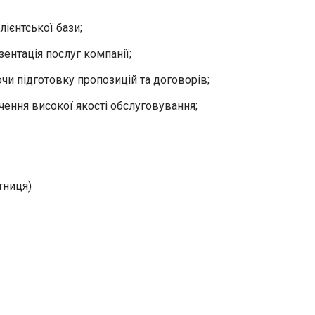
ієнтської бази;
ентація послуг компанії;
чи підготовку пропозицій та договорів;
чення високої якості обслуговування;
тниця)