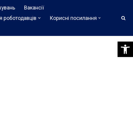
жувань
Вакансії
я роботодавців
Корисні посилання
Відкри