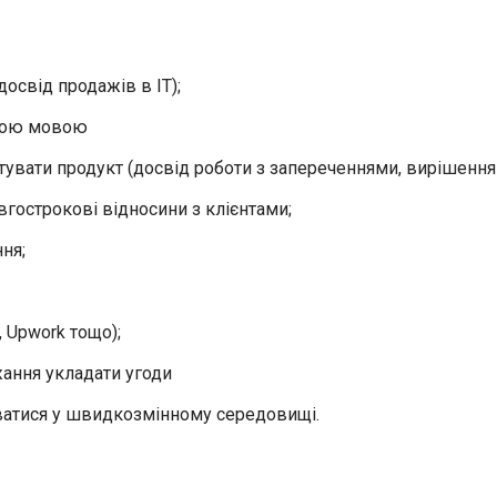
освід продажів в ІТ);
ькою мовою
увати продукт (досвід роботи з запереченнями, вирішення
вгострокові відносини з клієнтами;
ня;
, Upwork тощо);
жання укладати угоди
уватися у швидкозмінному середовищі.