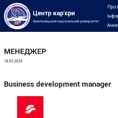
Про 
Центр кар'єри
Перейти
Інфо
Хмельницький національний університет
до
Анке
вмісту
МЕНЕДЖЕР
18.03.2024
Business development manager