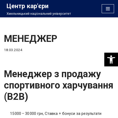
Центр кар'єри
Хмельницький національний університет
Перейти
до
вмісту
МЕНЕДЖЕР
18.03.2024
Відкри
Менеджер з продажу
спортивного харчування
(B2B)
15 000 – 30 000 грн, Ставка + бонуси за результати