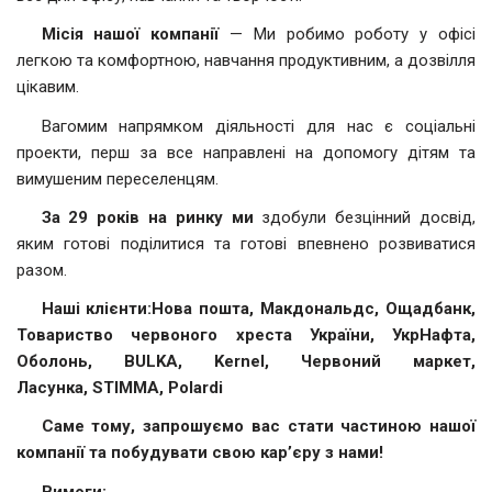
Місія нашої компанії
— Ми робимо роботу у офісі
легкою та комфортною, навчання продуктивним, а дозвілля
цікавим.
Вагомим напрямком діяльності для нас є соціальні
проекти, перш за все направлені на допомогу дітям та
вимушеним переселенцям.
За 29 років на ринку ми
здобули безцінний досвід,
яким готові поділитися та готові впевнено розвиватися
разом.
Наші клієнти:
Нова пошта, Макдональдс, Ощадбанк,
Товариство червоного хреста України, УкрНафта,
Оболонь,
BULKA
,
Kernel
, Червоний маркет,
Ласунка,
STIMMA
,
Polardi
Саме тому, запрошуємо вас стати частиною нашої
компанії та побудувати свою кар’єру з нами!
Вимоги: