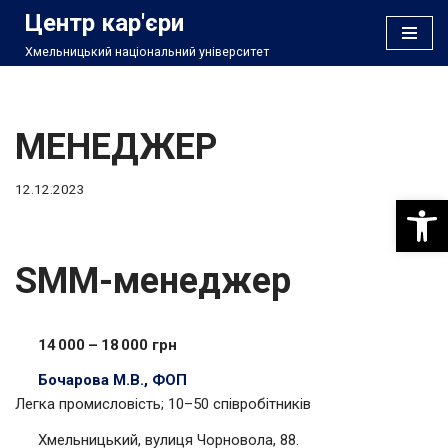
Центр кар'єри
Хмельницький національний університет
Перейти
до
вмісту
МЕНЕДЖЕР
12.12.2023
Відкри
SMM-менеджер
14 000 – 18 000 грн
Бочарова М.В., ФОП
Легка промисловість; 10–50 співробітників
Хмельницький, вулиця Чорновола, 88.