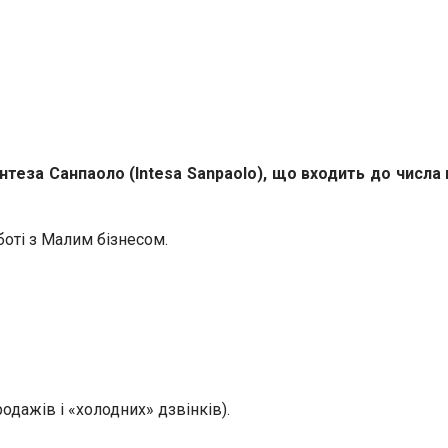
теза Санпаоло (Intesa Sanpaolo), що входить до числа п
оті з Малим бізнесом.
дажів і «холодних» дзвінків).