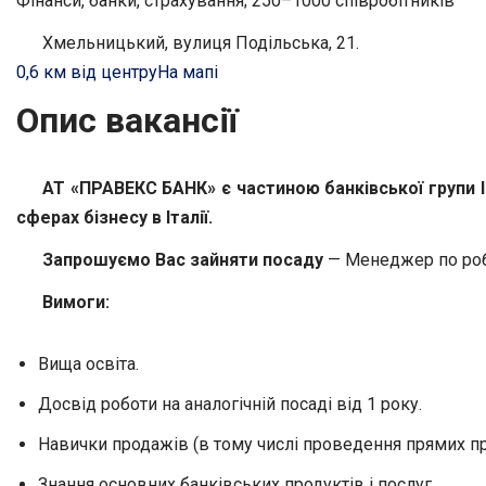
Фінанси, банки, страхування; 250–1000 співробітників
Хмельницький, вулиця Подільська, 21.
0,6 км від центру
На мапі
Опис вакансії
АТ «ПРАВЕКС БАНК» є частиною банківської групи Ін
сферах бізнесу в Італії.
Запрошуємо Вас зайняти посаду
— Менеджер по роб
​Вимоги:
Вища освіта.
Досвід роботи на аналогічній посаді від 1 року.
Навички продажів (в тому числі проведення прямих про
Знання основних банківських продуктів і послуг.