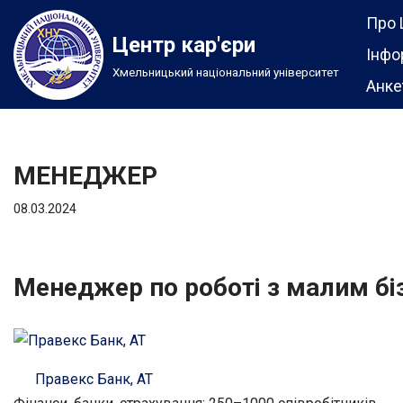
Про 
Центр кар'єри
Перейти
Інфо
Хмельницький національний університет
до
Анке
вмісту
МЕНЕДЖЕР
08.03.2024
Менеджер по роботі з малим б
Правекс Банк, АТ