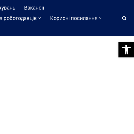
жувань
Вакансії
я роботодавців
Корисні посилання
Відкри