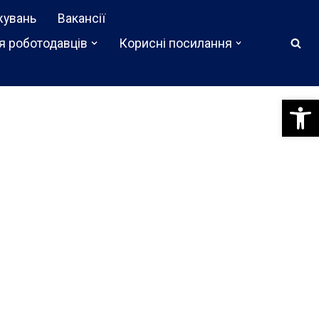
жувань
Вакансії
я роботодавців
Корисні посилання
Відкри