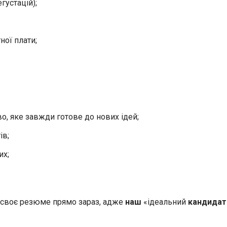
густацій);
ної плати;
о, яке завжди готове до нових ідей;
ів;
их;
 своє резюме прямо зараз, адже
наш
«ідеальний
кандидат