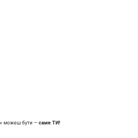
» можеш бути —
саме ТИ!