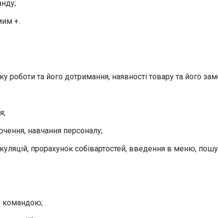
нду;
мим +.
фіку роботи та його дотримання, наявності товару та його за
я;
ючення, навчання персоналу;
уляцій, прорахунок собівартостей, введення в меню, пошу
з командою;