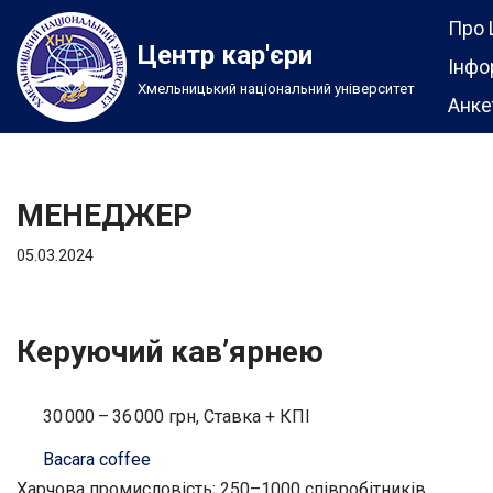
Про 
Центр кар'єри
Перейти
Інфо
Хмельницький національний університет
до
Анке
вмісту
МЕНЕДЖЕР
05.03.2024
Керуючий кав’ярнею
30 000 – 36 000 грн, Ставка + КПІ
Bacara coffee
Харчова промисловість; 250–1000 співробітників