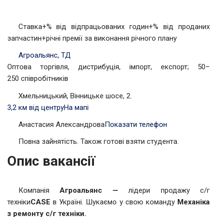
Ставка+% від відпрацьованих годин+% від проданих
запчастин+річні премії за виконання річного плану
Агроальянс, ТД
Оптова торгівля, дистрибуція, імпорт, експорт; 50–
250 співробітників
Хмельницький, Вінницьке шосе, 2.
3,2 км від центру
На мапі
Анастасия Александрова
Показати телефон
Повна зайнятість. Також готові взяти студента.
Опис вакансії
Компанія
Агроальянс —
лідери продажу с/г
техніки
CASE
в Україні. Шукаємо у свою команду
Механіка
з ремонту с/г техніки.