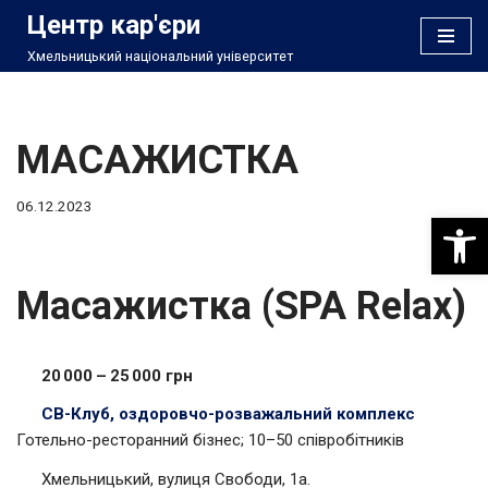
Центр кар'єри
Хмельницький національний університет
Перейти
до
вмісту
МАСАЖИСТКА
06.12.2023
Відкри
Масажистка (SPA Relax)
20 000 – 25 000 грн
СВ-Клуб, оздоровчо-розважальний комплекс
Готельно-ресторанний бізнес; 10–50 співробітників
Хмельницький, вулиця Свободи, 1а.