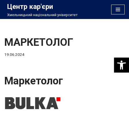
Центр кар'єри
Хмельницький національний університет
Перейти
до
вмісту
МАРКЕТОЛОГ
19.06.2024
Відкри
Маркетолог