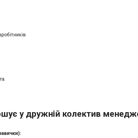
івробітників
та.
шує у дружній колектив менедже
авички):