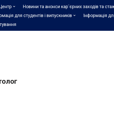
Центр
Новини та анонси кар`єрних заходів та ста
рмація для студентів і випускників
Інформація дл
тування
толог