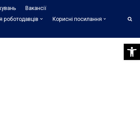
жувань
Вакансії
я роботодавців
Корисні посилання
Відкри