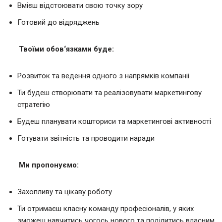
Вмієш відстоювати свою точку зору
Готовий до відряджень
Твоїми обов
‘
язками буде
:
Розвиток та ведення одного з напрямків компаніі
Ти будеш створювати та реалізовувати маркетингову
стратегію
Будеш планувати кошториси та маркетингові активності
Готувати звітність та проводити наради
Ми пропонуємо
:
Захопливу та цікаву роботу
Ти отримаєш класну команду професіоналів, у яких
зможеш навчитись чогось нового та поділитись власним