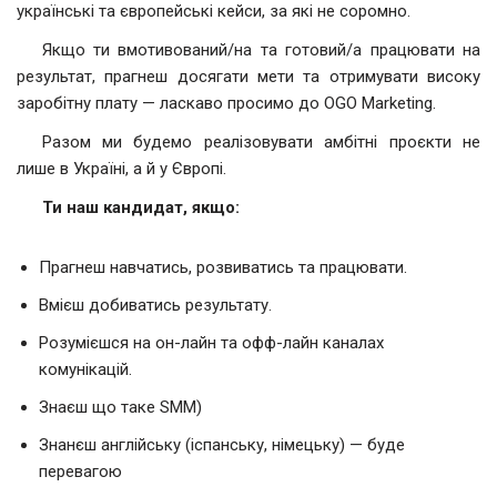
українські та європейські кейси, за які не соромно.
Якщо ти вмотивований/на та готовий/а працювати на
результат, прагнеш досягати мети та отримувати високу
заробітну плату — ласкаво просимо до OGO Marketing.
Разом ми будемо реалізовувати амбітні проєкти не
лише в Україні, а й у Європі.
Ти наш кандидат
,
якщо
:
Прагнеш навчатись, розвиватись та працювати.
Вмієш добиватись результату.
Розумієшся на он-лайн та офф-лайн каналах
комунікацій.
Знаєш що таке SMM)
Знанєш англійську (іспанську, німецьку) — буде
перевагою