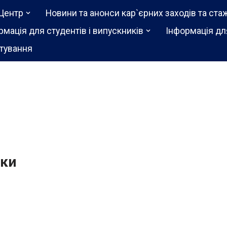
Центр
Новини та анонси кар`єрних заходів та ста
рмація для студентів і випускників
Інформація дл
тування
мки