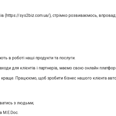
в (https://sys2biz.com.ua/), стрімко розвиваємось, впровад
ть в роботі наші продукти та послуги.
аходи для клієнтів і партнерів, маємо свою онлайн платфор
на краще. Працюємо, щоб зробити бізнес нашого клієнта ав
уватись з людьми;
 M.E.Doc.