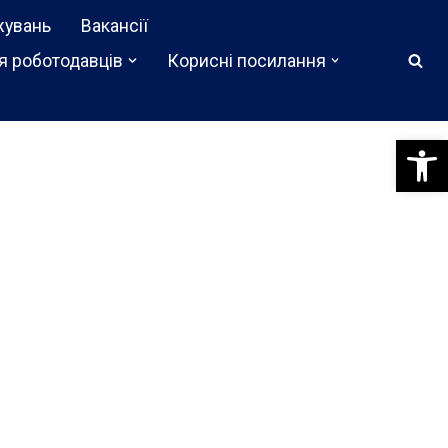
жувань
Вакансії
я роботодавців
Корисні посилання
Відкри