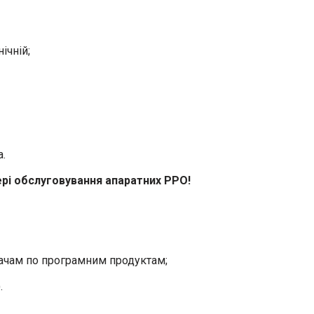
ічній;
а.
рі обслуговування апаратних РРО!
вачам по програмним продуктам;
.