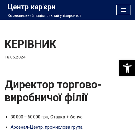
Центр кар'єри
Хмельницький національний університет
Перейти
до
вмісту
КЕРІВНИК
18.06.2024
Відкри
Директор торгово-
виробничої філії
30 000 – 60 000 грн, Cтавка + бонус
Арсенал-Центр, промислова група