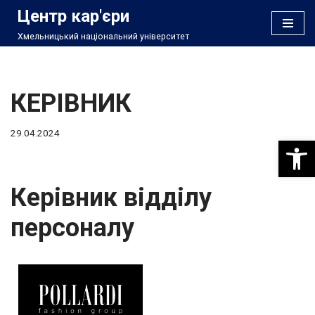
Центр кар'єри
Хмельницький національний університет
Перейти
до
вмісту
КЕРІВНИК
29.04.2024
Відкри
Керівник відділу
персоналу